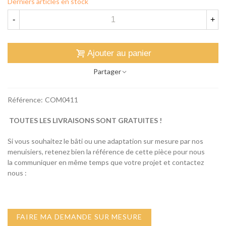
Derniers articles en stock
-
+
Ajouter au panier
Partager
Référence:
COM0411
TOUTES LES LIVRAISONS SONT GRATUITES !
Si vous souhaitez le bâti ou une adaptation sur mesure par nos
menuisiers, retenez bien la référence de cette pièce pour nous
la communiquer en même temps que votre projet et contactez
nous :
FAIRE MA DEMANDE SUR MESURE