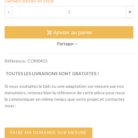
Derniers articles en stock
-
+
Ajouter au panier
Partager
Référence:
COM0415
TOUTES LES LIVRAISONS SONT GRATUITES !
Si vous souhaitez le bâti ou une adaptation sur mesure par nos
menuisiers, retenez bien la référence de cette pièce pour nous
la communiquer en même temps que votre projet et contactez
nous :
FAIRE MA DEMANDE SUR MESURE