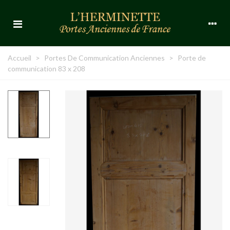
Accueil
>
Portes De Communication Anciennes
>
Porte de
communication 83 x 208