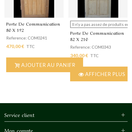
Porte De Communication
Il n'y a pas assez de produits en 
80 X 192
Porte De Communication
Reference: COM0241
82 X 210
470,00 €
TTC
Reference: COM0343
340,00 €
TTC
AJOUTER AU PANIER
AFFICHER PLUS
Service client
Mon compte