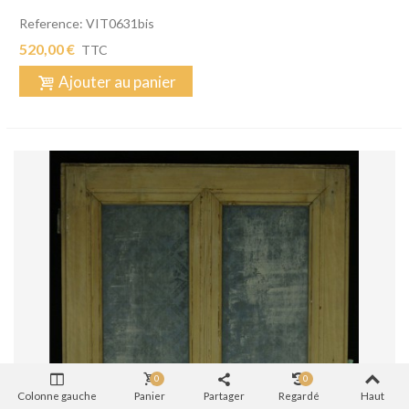
Reference: VIT0631bis
520,00 €
TTC
Ajouter au panier
0
0
Colonne gauche
Panier
Partager
Regardé
Haut