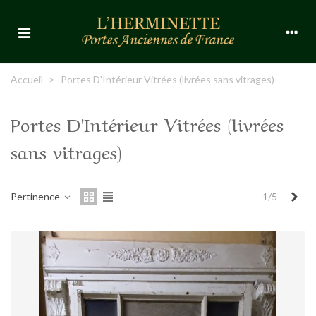
Accueil
>
Portes D'Intérieur Vitrées (livrées sans vitrages)
Portes D'Intérieur Vitrées (livrées
sans vitrages)
Sui
Pertinence
1/5