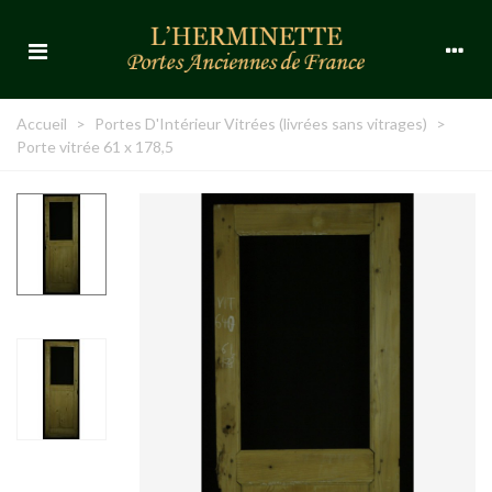
Accueil
>
Portes D'Intérieur Vitrées (livrées sans vitrages)
>
Porte vitrée 61 x 178,5