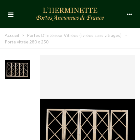
Accueil
>
Portes D'Intérieur Vitrées (livrées sans vitrages)
>
Porte vitrée 280 x 250