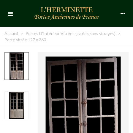
Accueil
>
Portes D'Intérieur Vitrées (livrées sans vitrages)
>
Porte vitrée 127 x 260