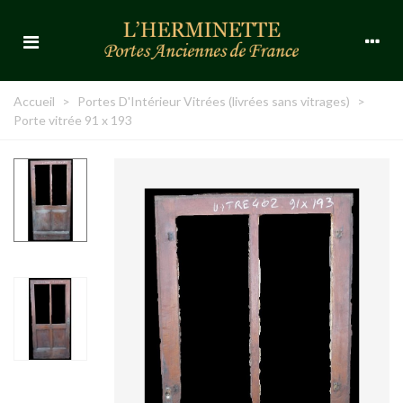
Accueil
>
Portes D'Intérieur Vitrées (livrées sans vitrages)
>
Porte vitrée 91 x 193