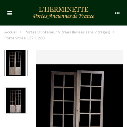
Accueil
>
Portes D'Intérieur Vitrées (livrées sans vitrages)
>
Porte vitrée 127 X 260