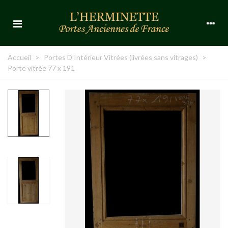
Accueil
>
Portes D'Intérieur Vitrées (livrées sans vitrages)
>
Porte vitrée 77 x 191