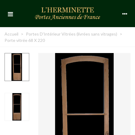
Accueil
>
Portes D'Intérieur Vitrées (livrées sans vitrages)
>
Porte vitrée 68 X 220