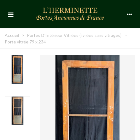
Accueil
>
Portes D'Intérieur Vitrées (livrées sans vitrages)
>
Porte vitrée 79 x 234