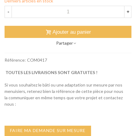
Derniers articles en stock
-
+
Ajouter au panier
Partager
Référence:
COM0417
TOUTES LES LIVRAISONS SONT GRATUITES !
Si vous souhaitez le bâti ou une adaptation sur mesure par nos
menuisiers, retenez bien la référence de cette pièce pour nous
la communiquer en même temps que votre projet et contactez
nous :
FAIRE MA DEMANDE SUR MESURE