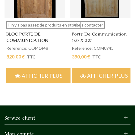
Il n'y a pas assez de produits en stock.
Nous contacter
BLOC PORTE DE
Porte De Communication
COMMUNICATION
105 X 207
SIMPLE 100 X 200
Reference: COM1448
Reference: COM0945
820,00 €
390,00 €
TTC
TTC
AFFICHER PLUS
AFFICHER PLUS
Service client
Mon compte