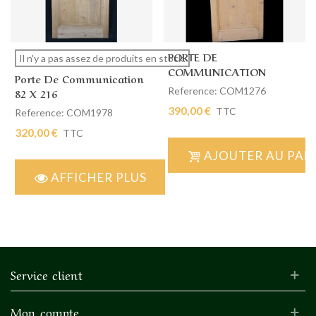
PORTE DE
Il n'y a pas assez de produits en stock.
COMMUNICATION
Porte De Communication
SIMPLE 60 X 176
Reference: COM1276
82 X 216
390,00 €
TTC
Reference: COM1978
320,00 €
TTC
AJOUTER AU PAN
AFFICHER PLUS
Service client
Mon compte