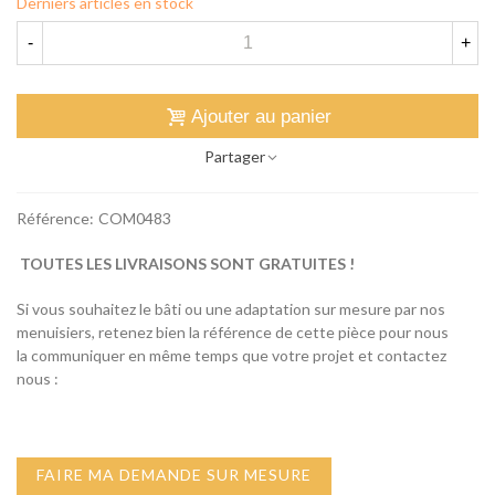
Derniers articles en stock
-
+
Ajouter au panier
Partager
Référence:
COM0483
TOUTES LES LIVRAISONS SONT GRATUITES !
Si vous souhaitez le bâti ou une adaptation sur mesure par nos
menuisiers, retenez bien la référence de cette pièce pour nous
la communiquer en même temps que votre projet et contactez
nous :
FAIRE MA DEMANDE SUR MESURE