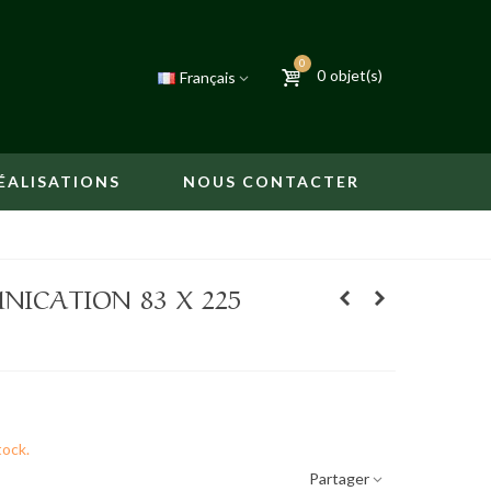
0
0
objet(s)
Français
ÉALISATIONS
NOUS CONTACTER
ICATION 83 X 225
tock.
Partager