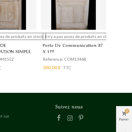
Porte De
 plus
Afficher plus
Ajout
ssez de produits en stock.
Il n'y a pas assez de produits en stock.
X 209
 DE
Porte De Communication 87
Referenc
TION SIMPLE
X 199
380,00 €
COM1552
Reference: COM1346B
300,00 €
C
TTC
Suivez nous
0
t sur
Panier