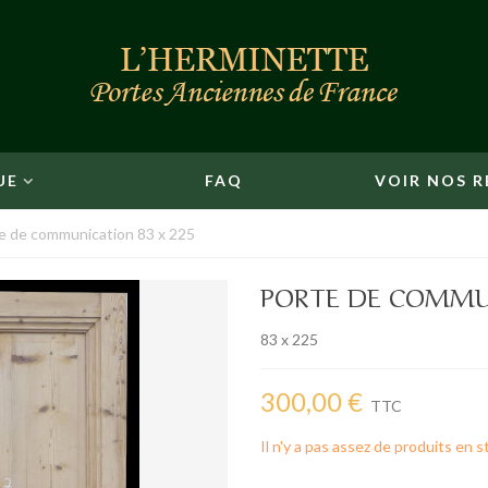
UE
FAQ
VOIR NOS R
e de communication 83 x 225
PORTE DE COMMUN
83 x 225
300,00 €
TTC
Il n'y a pas assez de produits en s