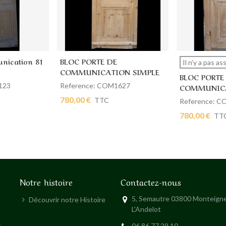
nication 81
BLOC PORTE DE
ier
Ajouter au panier
Afficher
Il n'y a pas a
COMMUNICATION SIMPLE
BLOC PORTE
83 X 227
123
Reference: COM1627
COMMUNICA
97 X 204
780,00 €
TTC
Reference: 
780,00 €
TT
Notre histoire
Contactez-nous
5, Semautre 03800 Monteigne
Découvrir notre Histoire
L'Andelot
s
06 86 77 29 10