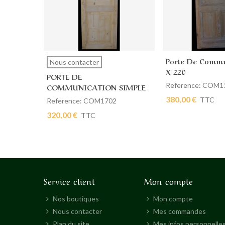
Porte De Commu
Afficher plus
Ajouter au pan
Nous contacter
X 220
PORTE DE
Reference: COM1
COMMUNICATION SIMPLE
59 X 198
380,00 €
TTC
Reference: COM1702
320,00 €
TTC
Service client
Mon compte
Nos boutiques
Mon compte
Nous contacter
Mes commandes
Plan du site
Mes infos personnelle