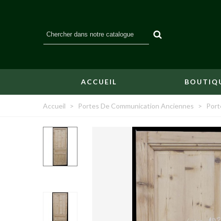
ACCUEIL
BOUTIQ
Accueil
>
Portes De Communication Anciennes
>
Port