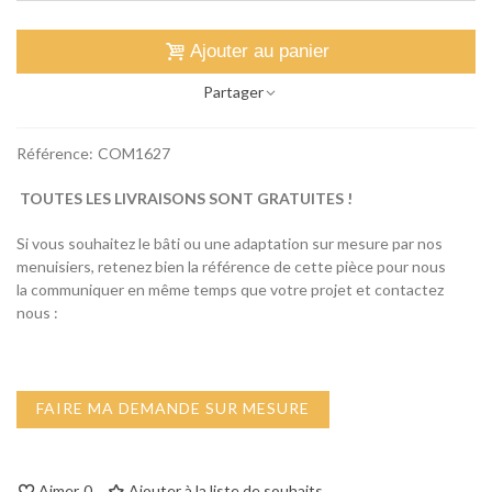
Ajouter au panier
Partager
Référence:
COM1627
TOUTES LES LIVRAISONS SONT GRATUITES !
Si vous souhaitez le bâti ou une adaptation sur mesure par nos
menuisiers, retenez bien la référence de cette pièce pour nous
la communiquer en même temps que votre projet et contactez
nous :
FAIRE MA DEMANDE SUR MESURE
Aimer
0
Ajouter à la liste de souhaits