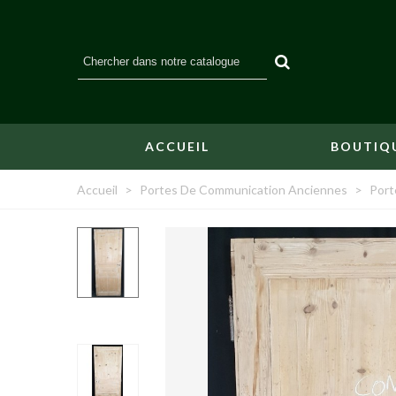
ACCUEIL
BOUTIQ
Accueil
>
Portes De Communication Anciennes
>
Port