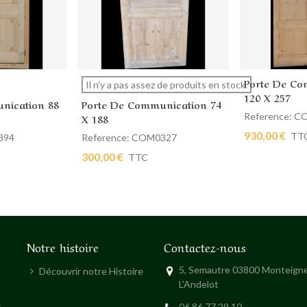
Porte De Co
Afficher plus
Ajouter au
Il n'y a pas assez de produits en stock.
120 X 257
nication 88
Porte De Communication 74
Reference: 
X 188
930,00 €
TT
394
Reference: COM0327
300,00 €
TTC
Notre histoire
Contactez-nous
5, Semautre 03800 Monteigne
Découvrir notre Histoire
L'Andelot
s
06 86 77 29 10