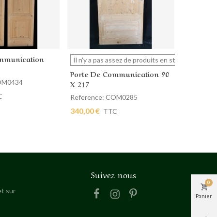
mmunication
Porte D
 panier
Afficher plus
Ajout
Il n'y a pas assez de produits en stock.
88.5 X 21
Porte De Communication 90
COM0434
Referenc
X 217
430,00 €
C
Reference: COM0285
340,00 €
TTC
Suivez nous
0
t sur
Panier