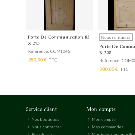
Porte De Communication 83
Ajouter au panier
Afficher plus
Nous contacter
X 215
Porte De Commu
Reference: COM1046
X 208
350,00 €
TTC
Reference: COM0
980,00 €
TTC
Service client
Mon compte
Nos boutiques
Mon compte
Nous contacter
Mes commandes
Plan du site
Mes infos personnelle