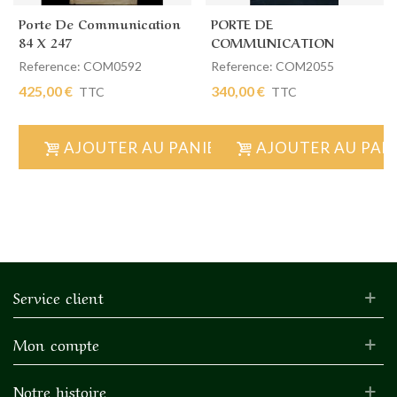
Porte De Communication
PORTE DE
84 X 247
COMMUNICATION
SIMPLE 82 X 225
Reference: COM0592
Reference: COM2055
425,00 €
340,00 €
TTC
TTC
AJOUTER AU PANIER
AJOUTER AU PAN
Service client
Mon compte
Notre histoire