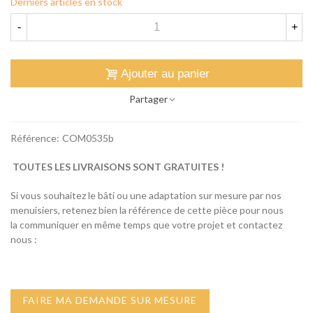
Derniers articles en stock
-
+
Ajouter au panier
Partager
Référence:
COM0535b
TOUTES LES LIVRAISONS SONT GRATUITES !
Si vous souhaitez le bâti ou une adaptation sur mesure par nos
menuisiers, retenez bien la référence de cette pièce pour nous
la communiquer en même temps que votre projet et contactez
nous :
FAIRE MA DEMANDE SUR MESURE