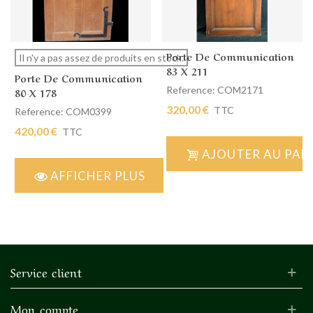
Porte De Communication
Il n'y a pas assez de produits en stock.
83 X 211
Porte De Communication
Reference: COM2171
80 X 178
320,00 €
TTC
Reference: COM0399
420,00 €
TTC
AJOUTER AU PAN
AFFICHER PLUS
Service client
Mon compte