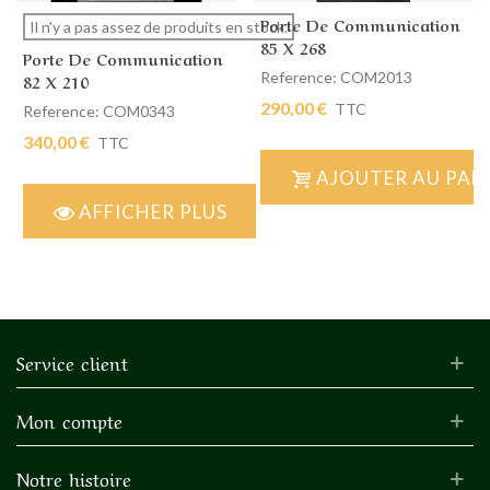
Porte De Communication
Il n'y a pas assez de produits en stock.
85 X 268
Porte De Communication
Reference: COM2013
82 X 210
290,00 €
TTC
Reference: COM0343
340,00 €
TTC
AJOUTER AU PAN
AFFICHER PLUS
Service client
Mon compte
Notre histoire