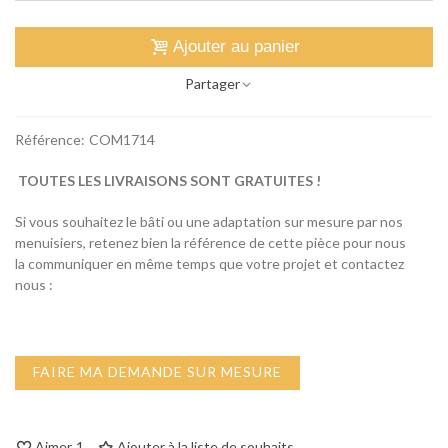
Ajouter au panier
Partager
Référence:
COM1714
TOUTES LES LIVRAISONS SONT GRATUITES !
Si vous souhaitez le bâti ou une adaptation sur mesure par nos
menuisiers, retenez bien la référence de cette pièce pour nous
la communiquer en même temps que votre projet et contactez
nous :
FAIRE MA DEMANDE SUR MESURE
Aimer
1
Ajouter à la liste de souhaits