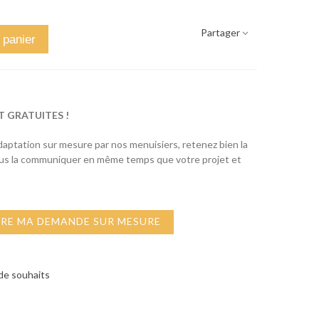
Partager
 panier
T GRATUITES !
adaptation sur mesure par nos menuisiers, retenez bien la
ous la communiquer en même temps que votre projet et
IRE MA DEMANDE SUR MESURE
 de souhaits