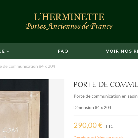
UE
FAQ
VOIR NOS R
e de communication 84 x 204
PORTE DE COMMUN
Porte de communication en sapin 
Dimension 84 x 204
290,00 €
TTC
Derniers articles en stock