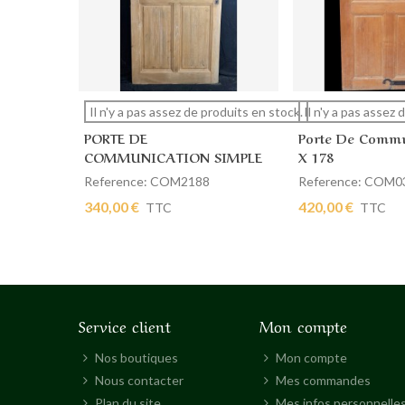
Afficher plus
Afficher plus
Il n'y a pas assez de produits en stock.
Il n'y a pas assez
PORTE DE
Porte De Commu
COMMUNICATION SIMPLE
X 178
85 X 196
Reference: COM2188
Reference: COM0
340,00 €
420,00 €
TTC
TTC
Service client
Mon compte
Nos boutiques
Mon compte
Nous contacter
Mes commandes
Plan du site
Mes infos personnelle