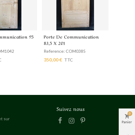
mmunication 95
Porte De Communication
Porte D
 panier
Ajouter au panier
Ajout
83,5 X 201
88.5 X 21
COM1042
Reference: COM0385
Referenc
350,00 €
430,00 €
C
TTC
Suivez nous
0
t sur
Panier