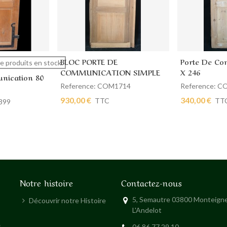
BLOC PORTE DE
Porte De Co
Ajouter au panier
Ajouter au
 de produits en stock.
COMMUNICATION SIMPLE
X 246
nication 80
88 X 210
Reference: COM1714
Reference: 
930,00 €
340,00 €
TTC
TT
399
Notre histoire
Contactez-nous
5, Semautre 03800 Monteigne
Découvrir notre Histoire
L'Andelot
s
06 86 77 29 10