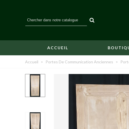
ACCUEIL
BOUTIQ
Accueil
>
Portes De Communication Anciennes
>
Port