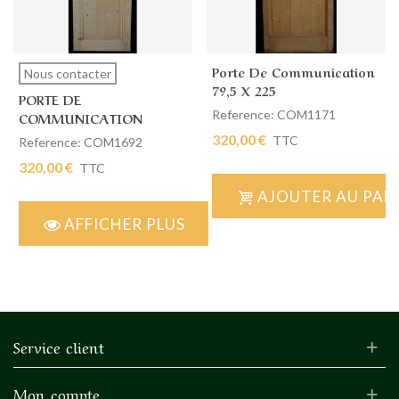
Porte De Communication
Nous contacter
79,5 X 225
PORTE DE
Reference: COM1171
COMMUNICATION
SIMPLE 59 X 198
320,00 €
TTC
Reference: COM1692
320,00 €
TTC
AJOUTER AU PAN
AFFICHER PLUS
Service client
Mon compte