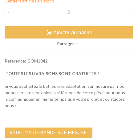
Derniers articles en stock
-
+
Ajouter au panier
Partager
Référence:
COM1042
TOUTES LES LIVRAISONS SONT GRATUITES !
Si vous souhaitez le bâti ou une adaptation sur mesure par nos
menuisiers, retenez bien la référence de cette pièce pour nous
la communiquer en même temps que votre projet et contactez
nous :
FAIRE MA DEMANDE SUR MESURE