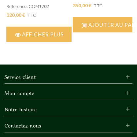
SIMPLE 59 X 198
350,00 €
TTC
Reference: COM1702
320,00 €
TTC
AJOUTER AU PAN
AFFICHER PLUS
Service client
Mon compte
Notre histoire
Contactez-nous