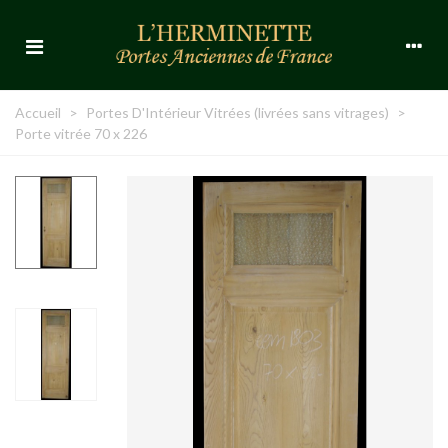
Accueil
>
Portes D'Intérieur Vitrées (livrées sans vitrages)
>
Porte vitrée 70 x 226