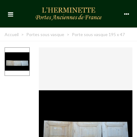
Accueil
>
Portes sous vasque
>
Porte sous vasque 195 x 47