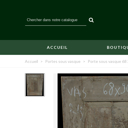
ACCUEIL
BOUTIQ
Accueil
>
Portes sous vasque
>
Porte sous vasque 68 