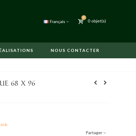
0
0
objet(s)
Français
ÉALISATIONS
NOUS CONTACTER
E 68 X 96
tock.
Partager