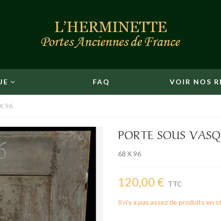
UE
FAQ
VOIR NOS R
X 96
PORTE SOUS VASQU
68 X 96
120,00 €
TTC
Il n'y a pas assez de produits en s