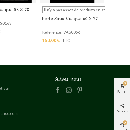
Vasque 58 X 78
Porte So
 panier
Afficher plus
Ajout
Il n'y a pas assez de produits en stock.
Porte Sous Vasque 60 X 77
AS0163
Reference
150,00 €
C
Reference: VAS0056
150,00 €
TTC
Suivez nous
0
t sur
Panier
Partager
rance.com
0