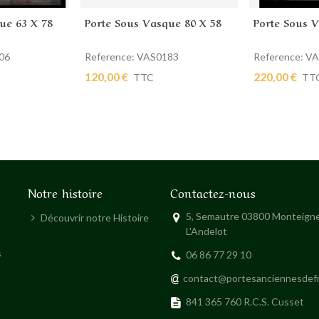
ue 63 X 78
Porte Sous Vasque 80 X 58
Porte Sous 
ier
Ajouter au panier
Ajouter au
06
Reference: VAS0183
Reference: V
120,00 €
220,00 €
TTC
TT
Notre histoire
Contactez-nous
5, Semautre 03800 Monteigne
Découvrir notre Histoire
L'Andelot
s
06 86 77 29 10
contact@portesanciennesdef
841 365 760 R.C.S. Cusset