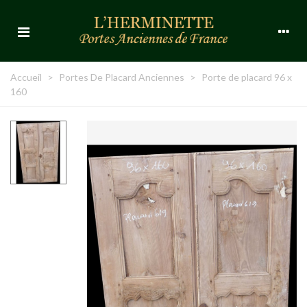
Accueil
>
Portes De Placard Anciennes
>
Porte de placard 96 x
160