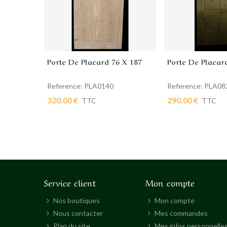
Porte De Placard 76 X 187
Porte De Placar
Ajouter au panier
Ajouter au pan
Reference: PLA0140
Reference: PLA08
320,00 €
290,00 €
TTC
TTC
Service client
Mon compte
Nos boutiques
Mon compte
Nous contacter
Mes commandes
Plan du site
Mes infos personnelle