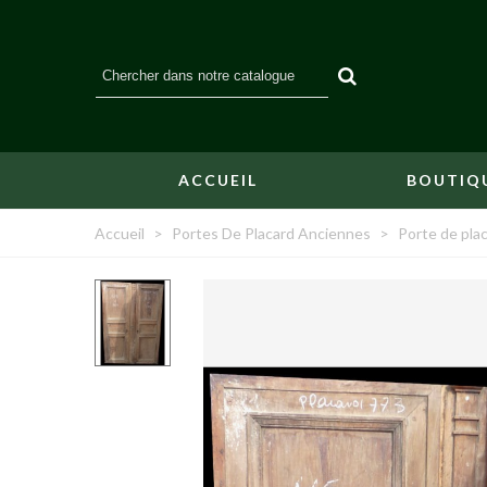
ACCUEIL
BOUTIQ
Accueil
>
Portes De Placard Anciennes
>
Porte de pla