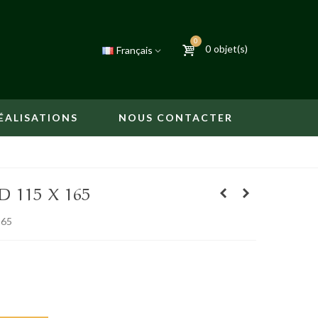
0
0
objet(s)
Français
ÉALISATIONS
NOUS CONTACTER
 115 X 165
165