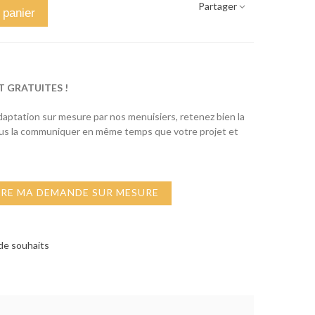
Partager
 panier
T GRATUITES !
adaptation sur mesure par nos menuisiers, retenez bien la
ous la communiquer en même temps que votre projet et
IRE MA DEMANDE SUR MESURE
 de souhaits