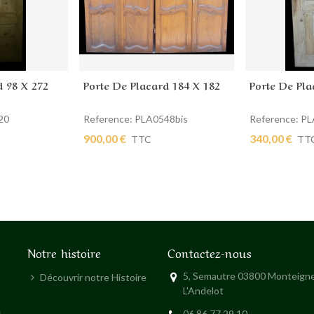
d 98 X 272
Porte De Placard 184 X 182
Porte De Pla
ier
Ajouter au panier
Ajouter au
20
Reference: PLA0548bis
Reference: P
900,00 €
340,00 €
TTC
TT
Notre histoire
Contactez-nous
5, Semautre 03800 Monteigne
Découvrir notre Histoire
L'Andelot
s
06 86 77 29 10