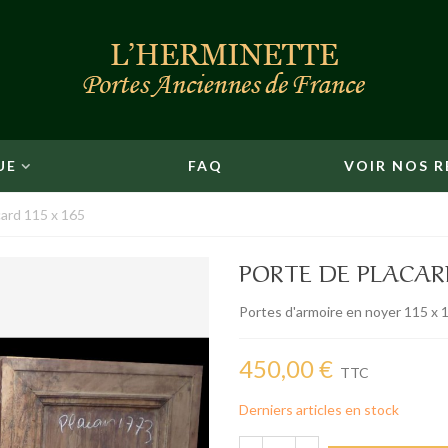
UE
FAQ
VOIR NOS R
card 115 x 165
PORTE DE PLACARD
Portes d'armoire en noyer 115 x 
450,00 €
TTC
Derniers articles en stock