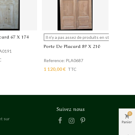
card 67 X 174
Porte De
 panier
Afficher plus
Ajout
Il n'y a pas assez de produits en stock.
Porte De Placard 89 X 210
LA0191
Reference
1 700,00 
C
Reference: PLA0687
1 120,00 €
TTC
Suivez nous
0
t sur
Panier