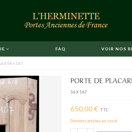
UE
FAQ
VOIR NOS R
card 56 x 167
PORTE DE PLACARD
56 X 167
650,00 €
TTC
Derniers articles en stock