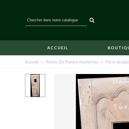
ACCUEIL
BOUTIQ
Accueil
>
Portes De Placard Anciennes
>
Porte de pla