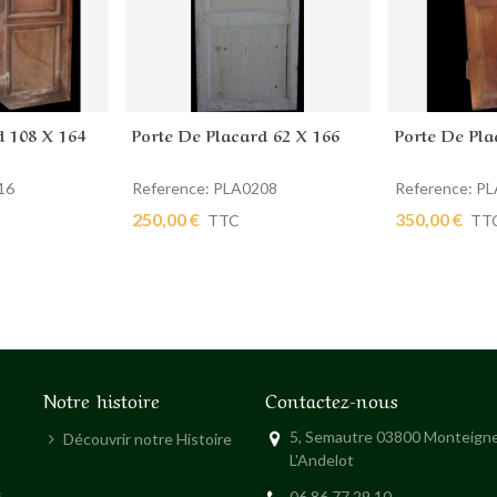
d 108 X 164
Porte De Placard 62 X 166
Porte De Pla
ier
Ajouter au panier
Ajouter au
16
Reference: PLA0208
Reference: P
250,00 €
350,00 €
TTC
TT
Notre histoire
Contactez-nous
5, Semautre 03800 Monteigne
Découvrir notre Histoire
L'Andelot
s
06 86 77 29 10