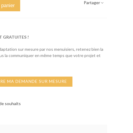
Partager
 panier
T GRATUITES !
adaptation sur mesure par nos menuisiers, retenez bien la
ous la communiquer en même temps que votre projet et
IRE MA DEMANDE SUR MESURE
 de souhaits