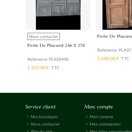
Porte De Placar
Afficher plus
Ajouter au pan
Nous contacter
Porte De Placard 246 X 270
Reference: PLA07
1 100,00 €
TTC
Reference: PLA0545B
1 215,00 €
TTC
Service client
Mon compte
Nos boutiques
Mon compte
Nous contacter
Mes commandes
Plan du site
Mes infos personnelle