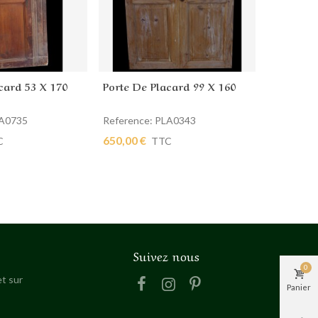
card 53 X 170
Porte De Placard 99 X 160
Porte De
 panier
Ajouter au panier
Ajout
LA0735
Reference: PLA0343
Reference
650,00 €
320,00 €
C
TTC
Suivez nous
0
t sur
Panier