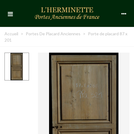
Accueil
>
Portes De Placard Anciennes
>
Porte de placard 87 x
201