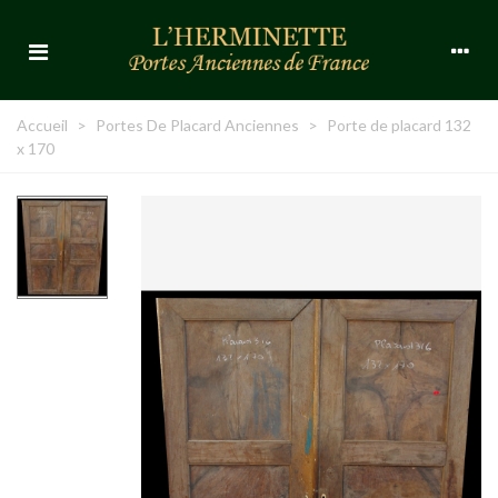
Accueil
>
Portes De Placard Anciennes
>
Porte de placard 132
x 170