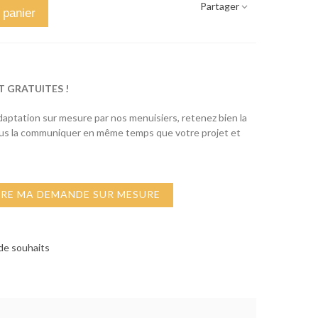
Partager
 panier
T GRATUITES !
adaptation sur mesure par nos menuisiers, retenez bien la
ous la communiquer en même temps que votre projet et
IRE MA DEMANDE SUR MESURE
 de souhaits