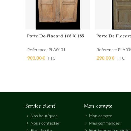
Porte De Placard 108 X 185
Porte De Placar
Ajouter au panier
Ajouter au pan
Reference: PLA0431
Reference: PLA03
900,00 €
290,00 €
TTC
TTC
Service client
Mon compte
Nos boutiques
Mon compte
Nous contacter
Mes commandes
Plan du site
Mes infos personnelle