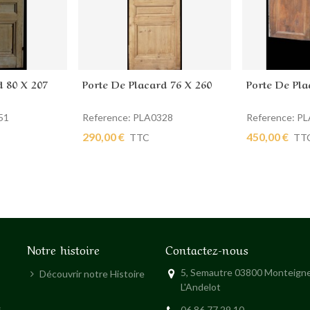
d 80 X 207
Porte De Placard 76 X 260
Porte De Pla
ier
Ajouter au panier
Ajouter au
51
Reference: PLA0328
Reference: P
290,00 €
450,00 €
TTC
TT
Notre histoire
Contactez-nous
5, Semautre 03800 Monteigne
Découvrir notre Histoire
L'Andelot
s
06 86 77 29 10