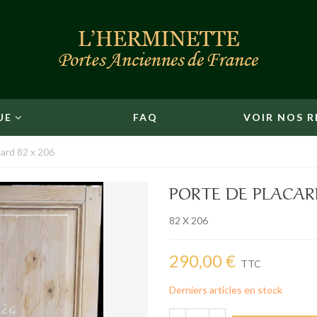
UE
FAQ
VOIR NOS R
card 82 x 206
PORTE DE PLACARD
82 X 206
290,00 €
TTC
Derniers articles en stock