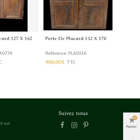
card 127 X 162
Porte De Placard 132 X 170
Porte De
 panier
Ajouter au panier
Ajout
LA0774
Reference: PLA0316
Reference
900,00 €
290,00 €
C
TTC
Suivez nous
0
t sur
Panier