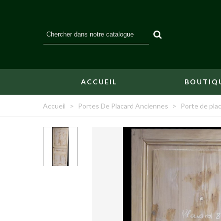
ACCUEIL
BOUTIQ
Accueil
>
Portes De Placard Anciennes
>
Porte de pla