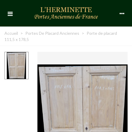
Accueil
>
Portes De Placard Anciennes
>
Porte de placard
111,5 x 178,5