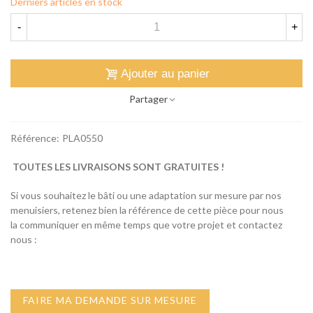
Derniers articles en stock
-
+
Ajouter au panier
Partager
Référence:
PLA0550
TOUTES LES LIVRAISONS SONT GRATUITES !
Si vous souhaitez le bâti ou une adaptation sur mesure par nos
menuisiers, retenez bien la référence de cette pièce pour nous
la communiquer en même temps que votre projet et contactez
nous :
FAIRE MA DEMANDE SUR MESURE