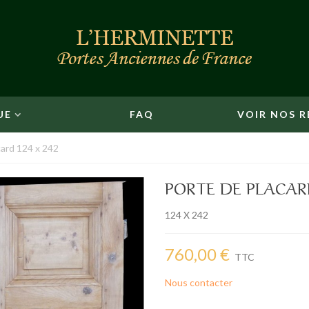
UE
FAQ
VOIR NOS R
card 124 x 242
PORTE DE PLACARD
124 X 242
760,00 €
TTC
Nous contacter