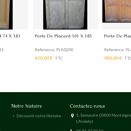
d 74 X 183
Porte De Placard 101 X 185
Porte De Pla
ier
Ajouter au panier
Ajouter au
81
Reference: PLA0200
Reference: P
650,00 €
900,00 €
TTC
TT
Notre histoire
Contactez-nous
5, Semautre 03800 Monteigne
Découvrir notre Histoire
L'Andelot
s
06 86 77 29 10