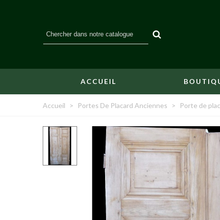
ACCUEIL
BOUTIQ
Accueil
>
Portes De Placard Anciennes
>
Porte de pla