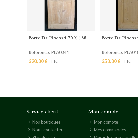
Porte De Placard 70 X 188
Porte De Placar
Ajouter au panier
Ajouter au pan
Reference: PLA0344
Reference: PLA01
320,00 €
350,00 €
TTC
TTC
Service client
Mon compte
Nos boutiques
Mon compte
Nous contacter
Mes commandes
Plan du site
Mes infos personnelle