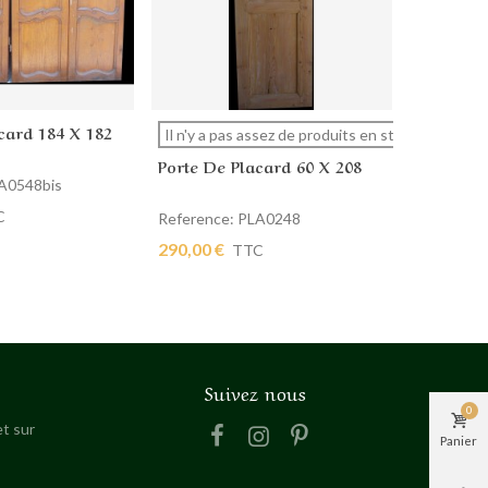
card 184 X 182
Porte De
 panier
Afficher plus
Ajout
Il n'y a pas assez de produits en stock.
Porte De Placard 60 X 208
LA0548bis
Reference
320,00 €
C
Reference: PLA0248
290,00 €
TTC
Suivez nous
0
t sur
Panier