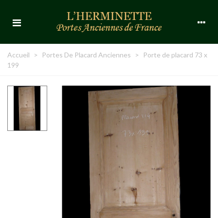
Accueil
>
Portes De Placard Anciennes
>
Porte de placard 73 x
199