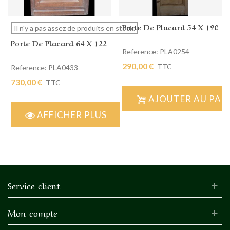
Porte De Placard 54 X 190
Il n'y a pas assez de produits en stock.
Porte De Placard 64 X 122
Reference: PLA0254
290,00 €
TTC
Reference: PLA0433
730,00 €
TTC
AJOUTER AU PAN
AFFICHER PLUS
Service client
Mon compte