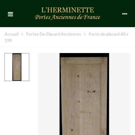
Accueil
>
Portes De Placard Anciennes
>
Porte de placard 60 x
198