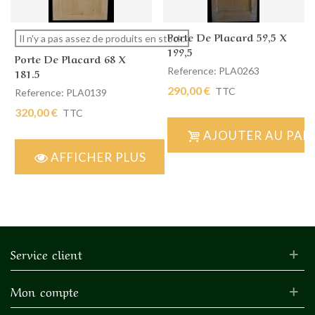
Porte De Placard 59,5 X
Il n'y a pas assez de produits en stock.
199,5
Porte De Placard 68 X
Reference: PLA0263
181.5
290,00 €
TTC
Reference: PLA0139
320,00 €
TTC
AJOUTER AU PAN
AFFICHER PLUS
Service client
Mon compte