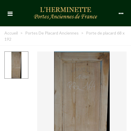
Accueil
>
Portes De Placard Anciennes
>
Porte de placard 68 x
192