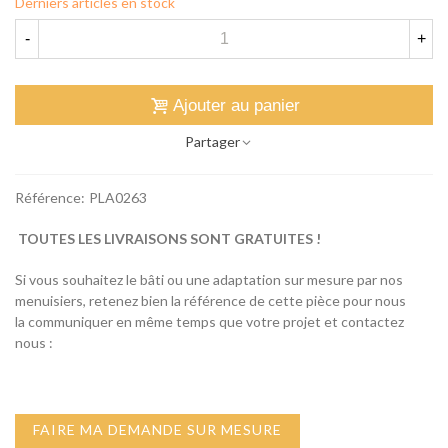
Derniers articles en stock
-
+
Ajouter au panier
Partager
Référence:
PLA0263
TOUTES LES LIVRAISONS SONT GRATUITES !
Si vous souhaitez le bâti ou une adaptation sur mesure par nos
menuisiers, retenez bien la référence de cette pièce pour nous
la communiquer en même temps que votre projet et contactez
nous :
FAIRE MA DEMANDE SUR MESURE