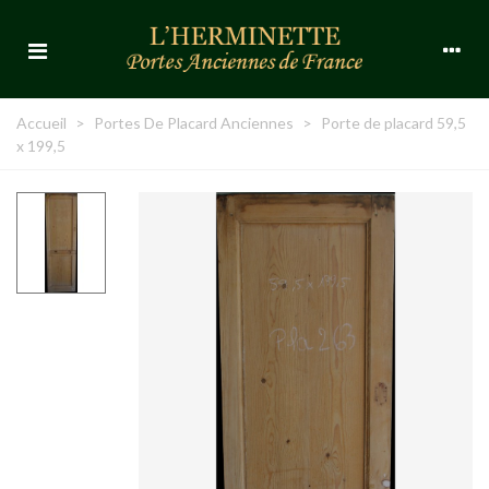
Accueil
>
Portes De Placard Anciennes
>
Porte de placard 59,5
x 199,5