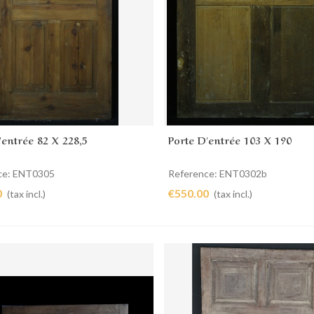
'entrée 82 X 228,5
Porte D'entrée 103 X 190
Add to cart
Add to cart
ce: ENT0305
Reference: ENT0302b
0
€550.00
(tax incl.)
(tax incl.)