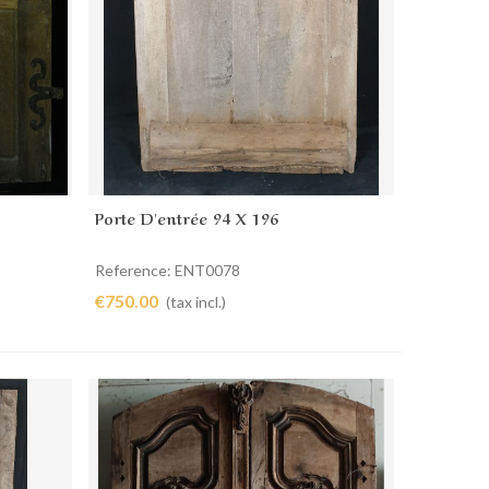
Porte D'entrée 94 X 196
Add to cart
Reference: ENT0078
€750.00
(tax incl.)