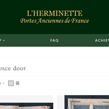
P
FAQ
ACHIE
ance door
e