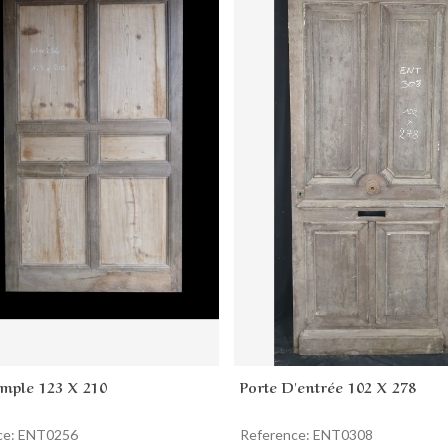
imple 123 X 210
Porte D'entrée 102 X 278
Add to cart
Add to cart
ce: ENT0256
Reference: ENT0308