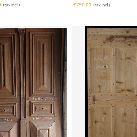
0
€750.00
(tax incl.)
(tax incl.)