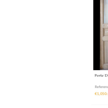
Porte D
Referen
€1,050