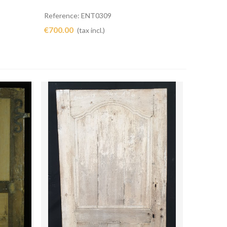
Reference: ENT0309
€700.00
(tax incl.)