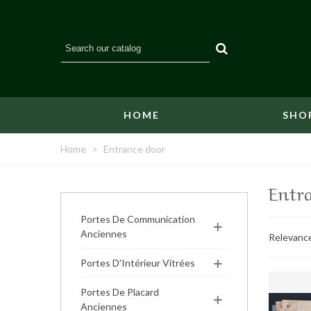
HOME
SHO
Home
>
Entrance door
Entr
Portes De Communication
Anciennes
Relevanc
Portes D'Intérieur Vitrées
Portes De Placard
Anciennes