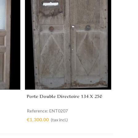
Porte Double Directoire 134 X 250
Add to cart
Reference: ENT0207
€1,300.00
(tax incl.)