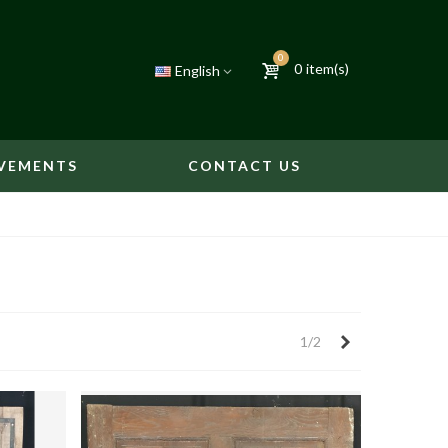
0
0
item(s)
English
VEMENTS
CONTACT US
Next
1/2