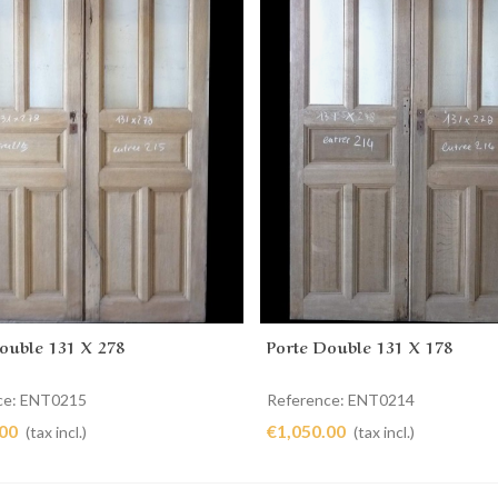
ouble 131 X 278
Porte Double 131 X 178
Add to cart
Add to cart
ce: ENT0215
Reference: ENT0214
.00
€1,050.00
(tax incl.)
(tax incl.)