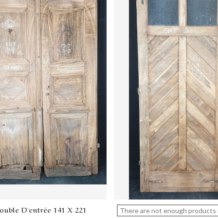
ouble D'entrée 141 X 221
Add to cart
View more
There are not enough products 