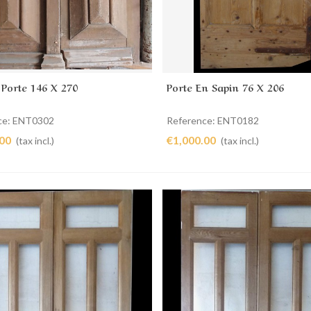
Porte 146 X 270
Porte En Sapin 76 X 206
Add to cart
Add to cart
ce: ENT0302
Reference: ENT0182
.00
€1,000.00
(tax incl.)
(tax incl.)