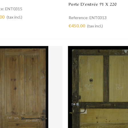
Porte D'entrée 91 X 220
ce: ENT0315
.00
(tax incl.)
Reference: ENT0313
€450.00
(tax incl.)