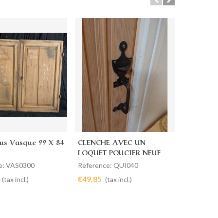
ous Vasque 99 X 84
CLENCHE AVEC UN
3 Portes 
o cart
Add to cart
Add to
LOQUET POUCIER NEUF
e: VAS0300
Reference: QUI040
Reference
€49.85
€2,850.0
(tax incl.)
(tax incl.)