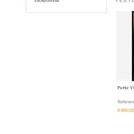
Exceptionnal
Porte V
Add 
Referen
€480.0