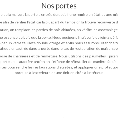
Nos portes
de de la maison, la porte d'entrée doit subir une remise en état et une m
ée afin de verifier l'état car la pluspart du temps on la trouve recouver
ion, on remplace les parties de bois abimées, on vérifie les assemblages
essence de bois que la porte. Nous équipons l'huisserie de joints péri
e par un verre feuilleté double vitrage et enfin nous assurons l'étanchéit
tique encastrée dans la porte dans le cas de restauration de maison avec
la pose de charnières et de fermeture. Nous utilsons des paumelles '' picar
a porte son caractère ancien on s'efforce de réinstaller de manière factice
s teintes pour rendre les restaurations discrètes, et appliquer une protec
poreuse à l'extérieure et une finition cirée à l'intérieur.