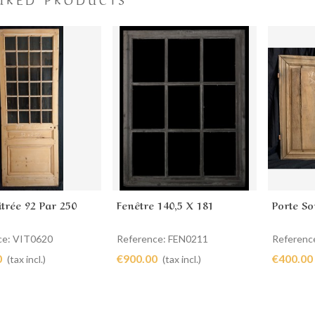
itrée 92 Par 250
Fenêtre 140,5 X 181
Porte S
to cart
Add to cart
Add t
ce: VIT0620
Reference: FEN0211
Referenc
0
€900.00
€400.00
(tax incl.)
(tax incl.)