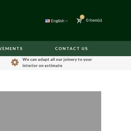
0
0
item(s)
English
VEMENTS
CONTACT US
We can adapt all our joinery to your
interior on estimate