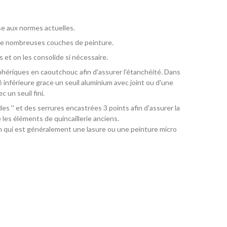
ise aux normes actuelles.
te de nombreuses couches de peinture.
 et on les consolide si nécessaire.
phériques en caoutchouc afin d'assurer l'étanchéité. Dans
é inférieure grace un seuil aluminium avec joint ou d'une
 un seuil fini.
des '' et des serrures encastrées 3 points afin d'assurer la
 les éléments de quincaillerie anciens.
tion qui est généralement une lasure ou une peinture micro