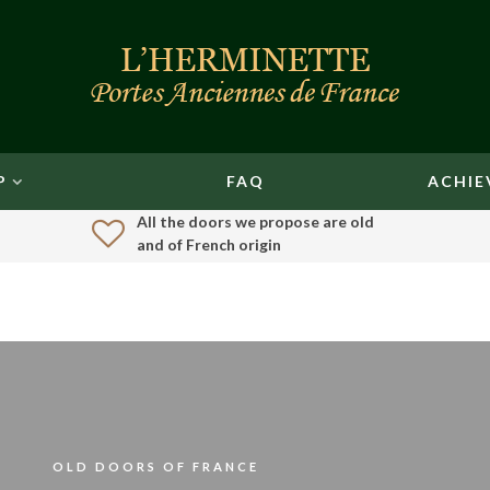
P
FAQ
ACHIE
All the doors we propose are old
and of French origin
OLD DOORS OF FRANCE