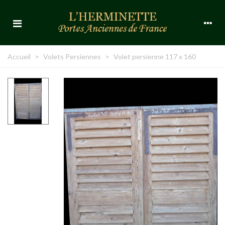
Accueil
>
Volets Persiennes
>
Volet persienne 117 x 160