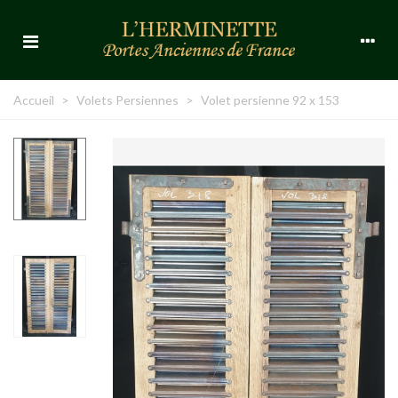
Accueil
>
Volets Persiennes
>
Volet persienne 92 x 153