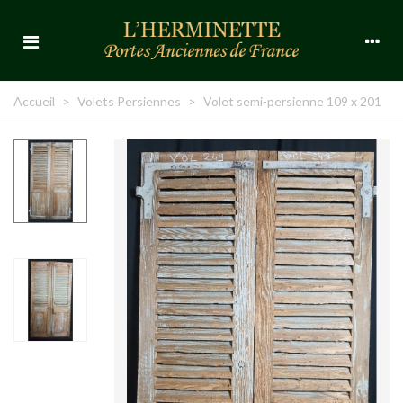
Accueil
>
Volets Persiennes
>
Volet semi-persienne 109 x 201