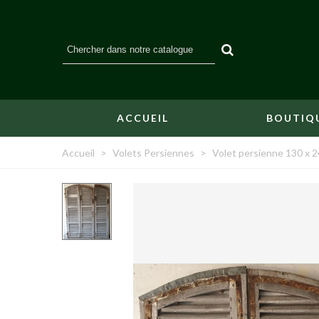
ACCUEIL
BOUTIQ
Accueil
>
Volets Persiennes
>
Volet persienne 130 x 