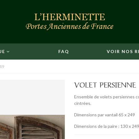
UE
FAQ
VOIR NOS R
249
VOLET PERSIENNE 
Ensemble de volets persiennes co
cintrées.
Dimensions par vantail 65 x 249
Dimensions de la paire : 130 x 24