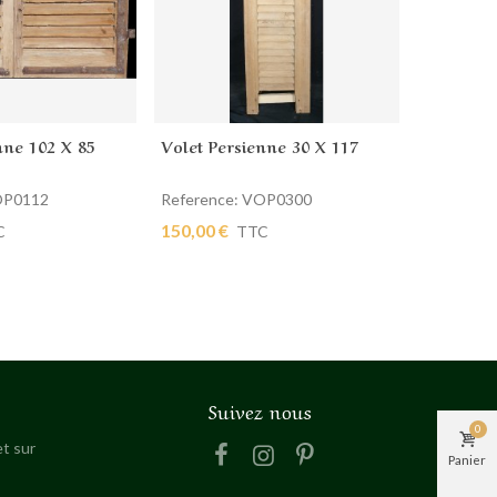
nne 102 X 85
Volet Persienne 30 X 117
Volet Pe
 panier
Ajouter au panier
Ajout
OP0112
Reference: VOP0300
Referenc
150,00 €
660,00 €
C
TTC
Suivez nous
0
t sur
Panier