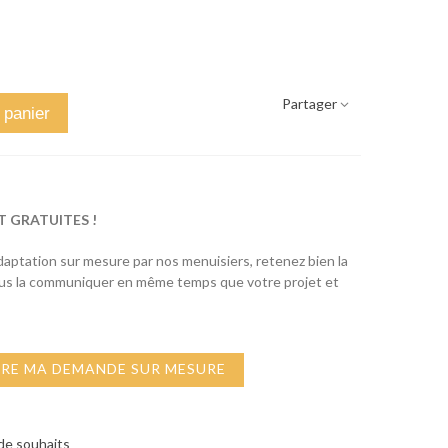
Partager
 panier
T GRATUITES !
adaptation sur mesure par nos menuisiers, retenez bien la
ous la communiquer en même temps que votre projet et
IRE MA DEMANDE SUR MESURE
 de souhaits