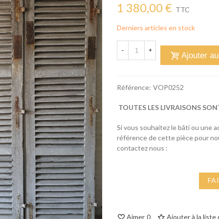
1 380,00 €
TTC
Derniers articles en stock
-
+
Ajouter au
Référence:
VOP0252
TOUTES LES LIVRAISONS SON
Si vous souhaitez le bâti ou une 
référence de cette pièce pour n
contactez nous :
FA
Aimer
0
Ajouter à la liste