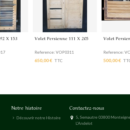
 92 X 153
Volet Persienne 111 X 205
Volet Persie
ier
Ajouter au panier
Ajouter au
317
Reference: VOP0311
Reference: V
650,00 €
500,00 €
TTC
TT
Notre histoire
Contactez-nous
5, Semautre 03800 Monteigne
Découvrir notre Histoire
L'Andelot