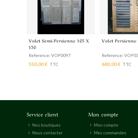
Volet Semi-Persienne 105 X
Volet Persienne
Ajouter au panier
Ajouter au pan
150
Reference: VOP0097
Reference: VOP0
550,00 €
680,00 €
TTC
TTC
Service client
Mon compte
Nos boutiques
Mon compte
Nous contacter
Mes commandes