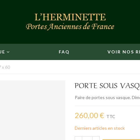
UE
FAQ
VOIR NOS R
 x 60
PORTE SOUS VASQU
Paire de portes sous vasque. Dim
260,00 €
TTC
Derniers articles en stock