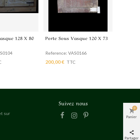
Vasque 128 X 80
Porte Sous Vasque 120 X 73
Porte So
 panier
Ajouter au panier
Ajout
AS0104
Reference: VAS0166
Reference
200,00 €
120,00 €
C
TTC
Suivez nous
0
t sur
Panier
Partager