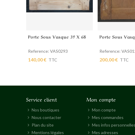
Porte Sous Vasque 39 X 68
Porte Sous Vasq
Ajouter au panier
Ajouter au pan
Reference: VAS0293
Reference: VAS01
140,00 €
200,00 €
TTC
TTC
Service client
Mon compte
Nos boutiques
Mon compte
Nous contacter
Mes commandes
Plan du site
Mes infos personnelle
Mentions légales
Mes adresses