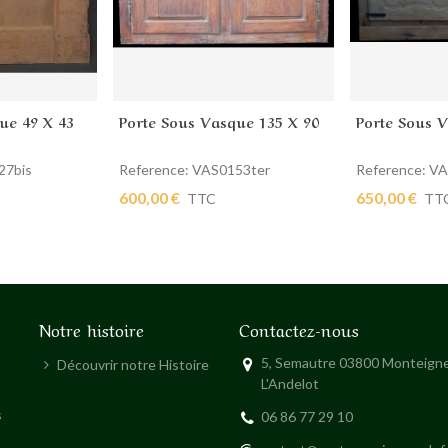
ue 49 X 43
Porte Sous Vasque 135 X 90
Porte Sous 
ier
Ajouter au panier
Ajouter au
27bis
Reference: VAS0153ter
Reference: V
600,00 €
650,00 €
TTC
TT
Notre histoire
Contactez-nous
5, Semautre 03800 Monteigne
Découvrir notre Histoire
L'Andelot
s
06 86 77 29 10