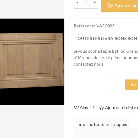
-
+
Ajouter au
Référence:
VAS0023
TOUTES LES LIVRAISONS SON
Si vous souhaitez le bâti ou une 
référence de cette pièce pour n
contactez nous :
FA
Aimer
1
Ajouter à la liste
Informations techniques