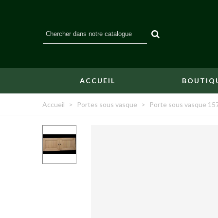
ACCUEIL
BOUTIQ
Accueil
>
Portes sous vasque
>
Porte sous vasque 157