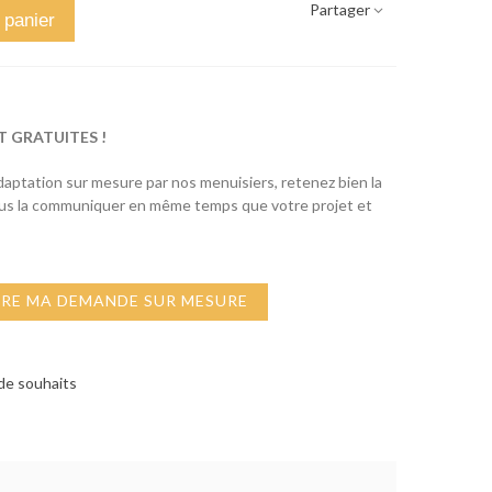
Partager
 panier
T GRATUITES !
adaptation sur mesure par nos menuisiers, retenez bien la
ous la communiquer en même temps que votre projet et
IRE MA DEMANDE SUR MESURE
 de souhaits