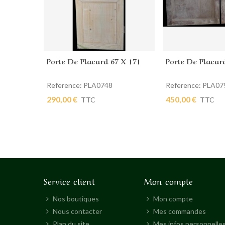
Porte De Placard 67 X 171
Porte De Placar
Ajouter au panier
Ajouter au pan
Reference: PLA0748
Reference: PLA07
290,00 €
450,00 €
TTC
TTC
Service client
Mon compte
Nos boutiques
Mon compte
Nous contacter
Mes commandes
Plan du site
Mes infos personnelle