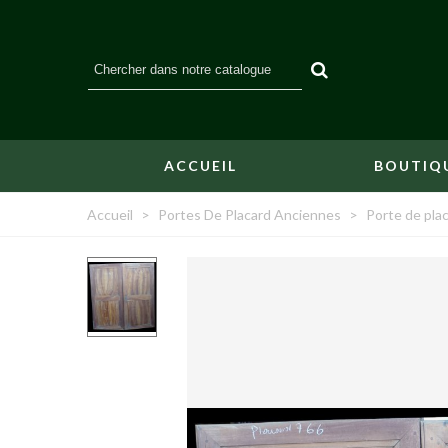
ACCUEIL
BOUTIQ
Accueil
>
Portes De Placard Anciennes
>
Porte de pla