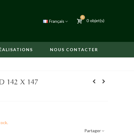
0
0
objet(s)
Français
ÉALISATIONS
NOUS CONTACTER
 142 X 147
tock.
Partager