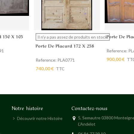
d 150 X 105
Porte De Pla
ier
Afficher plus
Ajouter au
Il n'y a pas assez de produits en stock.
Porte De Placard 172 X 258
91
Reference: P
900,00 €
TT
Reference: PLA0771
740,00 €
TTC
Notre histoire
Contactez-nous
5, Semautre 03800 Monteigne
Découvrir notre Histoire
L'Andelot
s
06 86 77 29 10