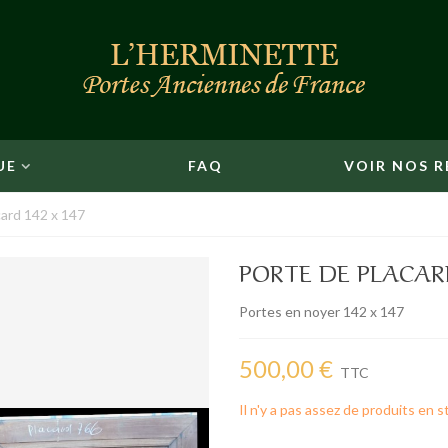
UE
FAQ
VOIR NOS R
card 142 x 147
PORTE DE PLACARD
Portes en noyer 142 x 147
500,00 €
TTC
Il n'y a pas assez de produits en s