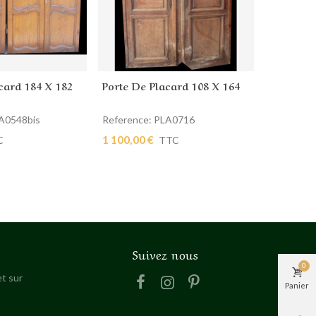
card 184 X 182
Porte De Placard 108 X 164
Porte De
 panier
Ajouter au panier
Ajout
LA0548bis
Reference: PLA0716
Reference
1 100,00 €
650,00 €
C
TTC
Suivez nous
0
t sur
Panier