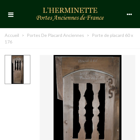
Accueil
>
Portes De Placard Anciennes
>
Porte de placard 60 x
176