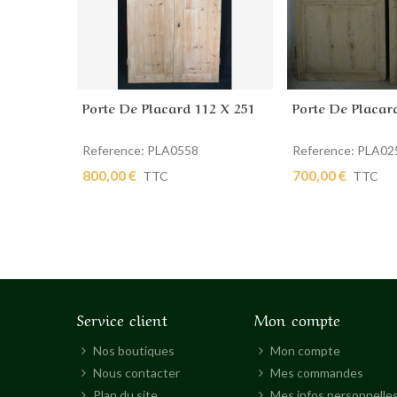
Porte De Placard 112 X 251
Porte De Placar
Ajouter au panier
Ajouter au pan
Reference: PLA0558
Reference: PLA02
800,00 €
700,00 €
TTC
TTC
Service client
Mon compte
Nos boutiques
Mon compte
Nous contacter
Mes commandes
Plan du site
Mes infos personnelle