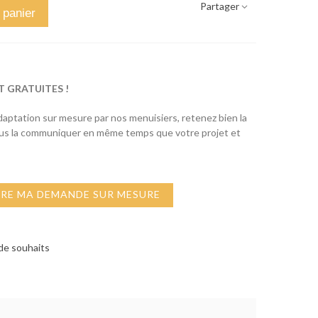
Partager
 panier
T GRATUITES !
adaptation sur mesure par nos menuisiers, retenez bien la
ous la communiquer en même temps que votre projet et
IRE MA DEMANDE SUR MESURE
 de souhaits