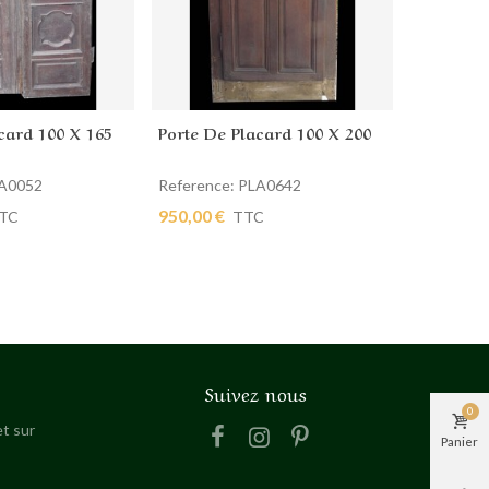
card 100 X 165
Porte De Placard 100 X 200
Porte De
 panier
Ajouter au panier
Ajout
LA0052
Reference: PLA0642
Reference
950,00 €
250,00 €
TC
TTC
Suivez nous
0
t sur
Panier