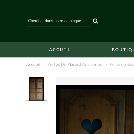
ACCUEIL
BOUTIQ
Accueil
>
Portes De Placard Anciennes
>
Porte de pla