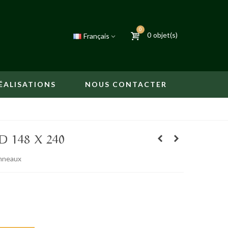
0
0
objet(s)
Français
ÉALISATIONS
NOUS CONTACTER
 148 X 240
anneaux