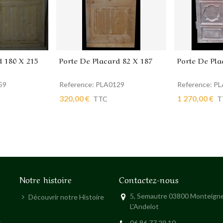
d 180 X 215
Porte De Placard 82 X 187
Porte De Pla
ier
Ajouter au panier
Ajouter au
59
Reference: PLA0129
Reference: P
320,00 €
1 270,00 €
TTC
T
Notre histoire
Contactez-nous
5, Semautre 03800 Monteigne
Découvrir notre Histoire
L'Andelot
s
06 86 77 29 10