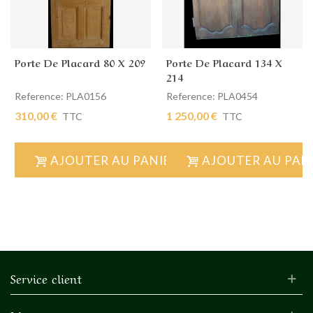
Porte De Placard 80 X 209
Porte De Placard 134 X
214
Reference: PLA0156
Reference: PLA0454
310,00 €
1 250,00 €
TTC
TTC
AJOUTER AU PANIER
AJOUTER AU PAN
Service client