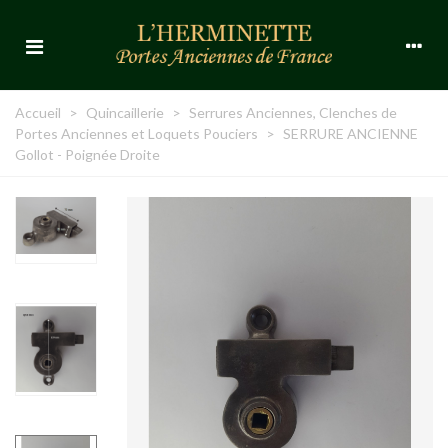
Accueil
>
Quincaillerie
>
Serrures Anciennes, Clenches de
Portes Anciennes et Loquets Pouciers
>
SERRURE ANCIENNE
Gollot - Poignée Droite