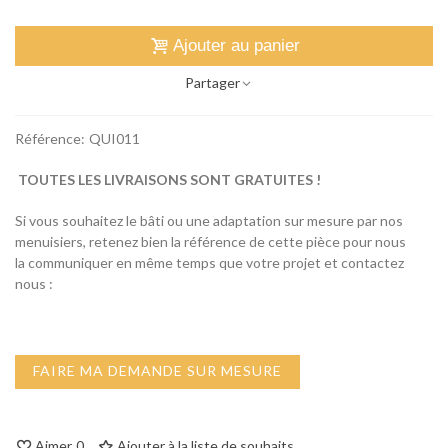
Ajouter au panier
Partager
Référence:
QUI011
TOUTES LES LIVRAISONS SONT GRATUITES !
Si vous souhaitez le bâti ou une adaptation sur mesure par nos
menuisiers, retenez bien la référence de cette pièce pour nous
la communiquer en même temps que votre projet et contactez
nous :
FAIRE MA DEMANDE SUR MESURE
Aimer
0
Ajouter à la liste de souhaits