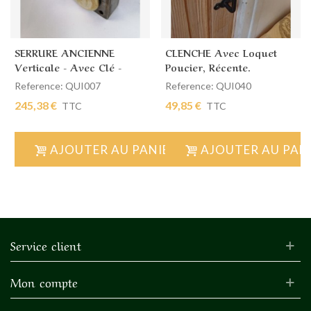
SERRURE ANCIENNE
CLENCHE Avec Loquet
Verticale - Avec Clé -
Poucier, Récente.
Gauche
Reference: QUI007
Reference: QUI040
245,38 €
49,85 €
TTC
TTC
AJOUTER AU PANIER
AJOUTER AU PAN
Service client
Mon compte