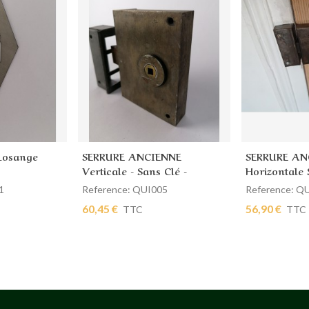
Losange
SERRURE ANCIENNE
SERRURE AN
ier
Ajouter au panier
Afficher
Verticale - Sans Clé -
Horizontale 
Gauche
Gauche
1
Reference: QUI005
Reference: Q
60,45 €
56,90 €
TTC
TTC