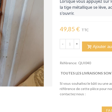
Lorsque vous appuyez sur le 
la tige métallique se lève, a
s'ouvrir.
49,85 €
TTC
-
+
Ajouter au
Référence:
QUI040
TOUTES LES LIVRAISONS SON
Si vous souhaitez le bâti ou une 
référence de cette pièce pour n
contactez nous :
FA