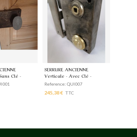
CIENNE
SERRURE ANCIENNE
SERRURE
 plus
Ajouter au panier
Ajout
Sans Clé -
Verticale - Avec Clé -
SANS CL
Gauche
UI001
Reference: QUI007
Reference
245,38 €
65,31 €
TTC