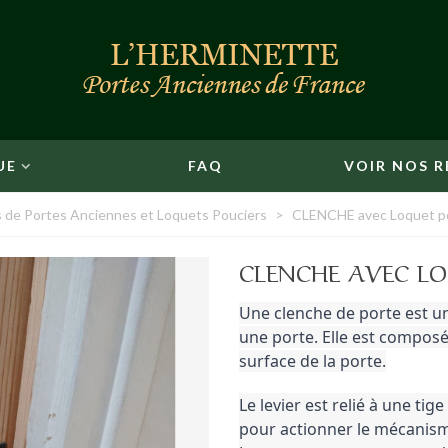
UE
FAQ
VOIR NOS R
 de Portes Anciennes et Loquets Pouciers
>
CLENCHE avec Loquet po
CLENCHE AVEC LO
Une clenche de porte est u
une porte. 
Elle est composé
surface de la porte.
Le levier est relié à une tig