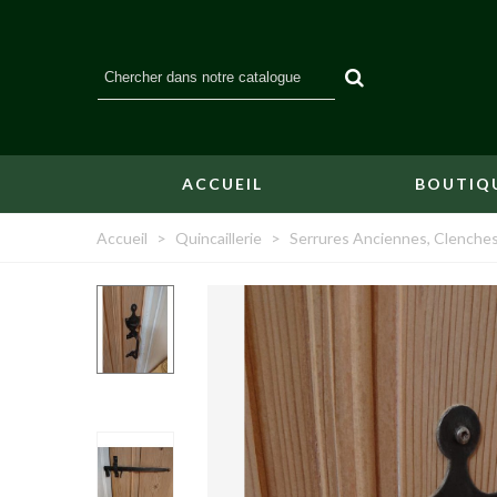
ACCUEIL
BOUTIQ
Accueil
>
Quincaillerie
>
Serrures Anciennes, Clenches